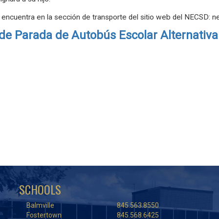
e encuentra en la sección de transporte del sitio web del NECSD: n
de Parada de Autobús Escolar Alternativa
SCHOOLS
Balmville
845.563.8550
Fostertown
845.568.6425