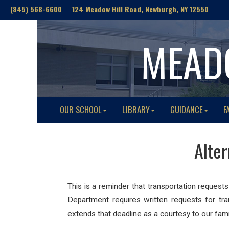
(845) 568-6600 124 Meadow Hill Road, Newburgh, NY 12550
MEAD
OUR SCHOOL
LIBRARY
GUIDANCE
F
Alte
This is a reminder that transportation request
Department requires written requests for tra
extends that deadline as a courtesy to our fami