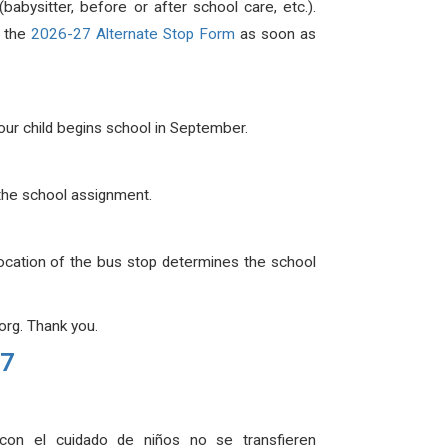
abysitter, before or after school care, etc.).
e the
2026-27 Alternate Stop Form
as soon as
your child begins school in September.
g the school assignment.
location of the bus stop determines the school
rg. Thank you.
27
 con el cuidado de niños no se transfieren