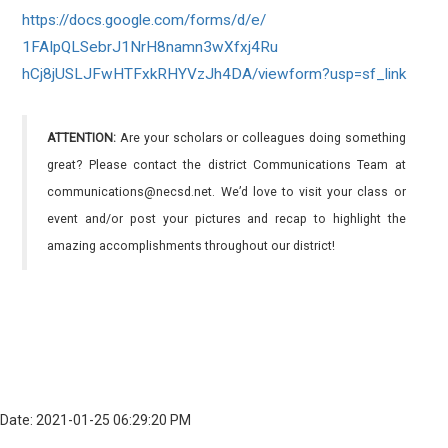
https://docs.google.com/forms/
d/e/
1FAIpQLSebrJ1NrH8namn3wXfxj4Ru
hCj8jUSLJFwHTFxkRHYVzJh4DA/
viewform?usp=sf_link
ATTENTION:
Are your scholars or colleagues doing something
great? Please contact the district Communications Team at
communications@necsd.net. We’d love to visit your class or
event and/or post your pictures and recap to highlight the
amazing accomplishments throughout our district!
Date: 2021-01-25 06:29:20 PM