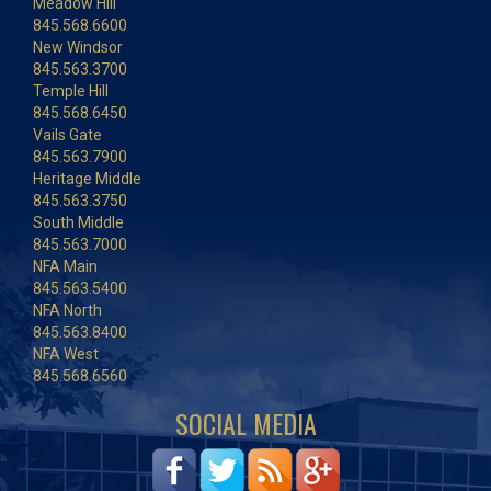
Meadow Hill
845.568.6600
New Windsor
845.563.3700
Temple Hill
845.568.6450
Vails Gate
845.563.7900
Heritage Middle
845.563.3750
South Middle
845.563.7000
NFA Main
845.563.5400
NFA North
845.563.8400
NFA West
845.568.6560
SOCIAL MEDIA