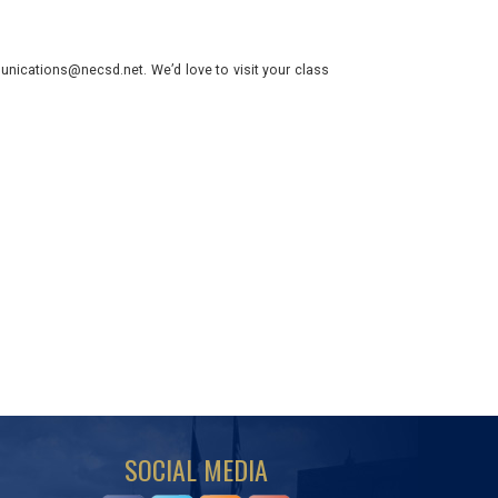
nications@necsd.net. We’d love to visit your class
SOCIAL MEDIA