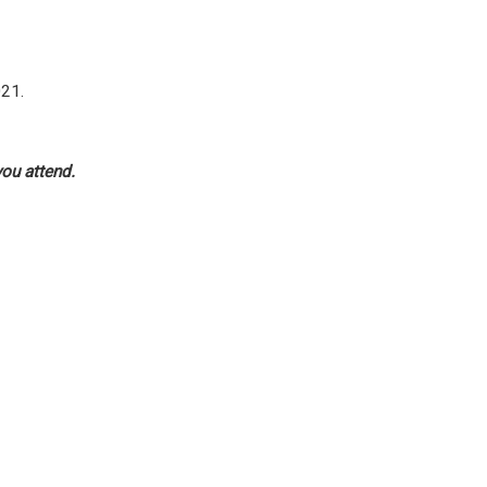
021.
 you attend.