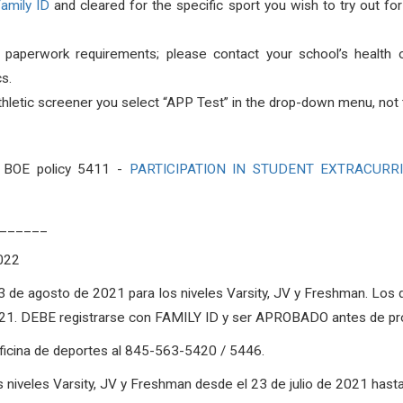
amily ID
and
cleared
for the specific sport you wish to try out f
 paperwork requirements; please contact your school’s health 
cs.
hletic screener you select “APP Test” in the drop-down menu, not t
o BOE policy 5411 -
PARTICIPATION IN STUDENT EXTRACURR
______
022
 de agosto de 2021 para los niveles Varsity, JV y Freshman. Los 
021. DEBE registrarse con FAMILY ID y ser APROBADO antes de pr
oficina de deportes al 845-563-5420 / 5446.
os niveles Varsity, JV y Freshman desde el 23 de julio de 2021 has