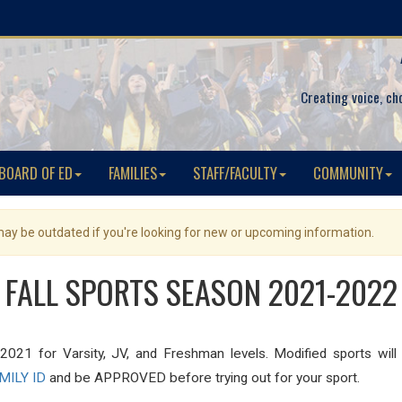
Creating voice, ch
BOARD OF ED
FAMILIES
STAFF/FACULTY
COMMUNITY
 may be outdated if you're looking for new or upcoming information.
FALL SPORTS SEASON 2021-2022
2021 for Varsity, JV, and Freshman levels. Modified sports will
MILY ID
and be APPROVED before trying out for your sport.