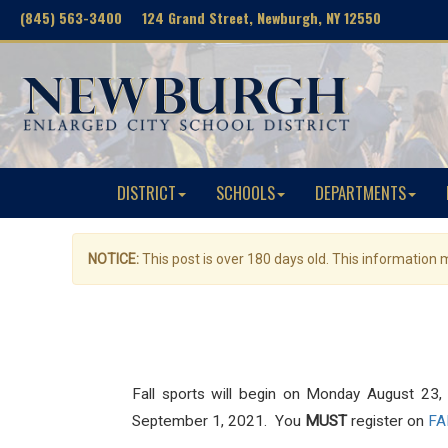
(845) 563-3400 124 Grand Street, Newburgh, NY 12550
DISTRICT
SCHOOLS
DEPARTMENTS
NOTICE:
This post is over 180 days old. This information
Fall sports will begin on Monday August 23, 
September 1, 2021. You
MUST
register on
FA