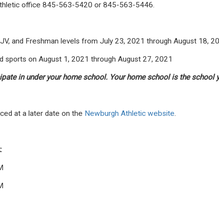
Athletic office 845-563-5420 or 845-563-5446.
y, JV, and Freshman levels from July 23, 2021 through August 18, 2
ied sports on August 1, 2021 through August 27, 2021
icipate in under your home school. Your home school is the school
nced at a later date on the
Newburgh Athletic website
.
:
M
M