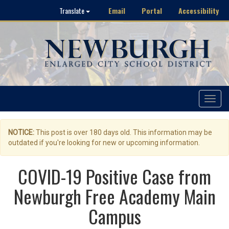
Email
Portal
Accessibility
Translate
Toggle
navigat
NOTICE:
This post is over 180 days old. This information may be
outdated if you're looking for new or upcoming information.
COVID-19 Positive Case from
Newburgh Free Academy Main
Campus