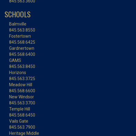
845.563.3600
SCHOOLS
Balmville
845.563.8550
Fostertown
845.568.6425
Gardnertown
845.568.6400
GAMS
845.563.8450
Horizons
845.563.3725
Meadow Hill
845.568.6600
New Windsor
845.563.3700
Temple Hill
845.568.6450
Vails Gate
845.563.7900
Heritage Middle