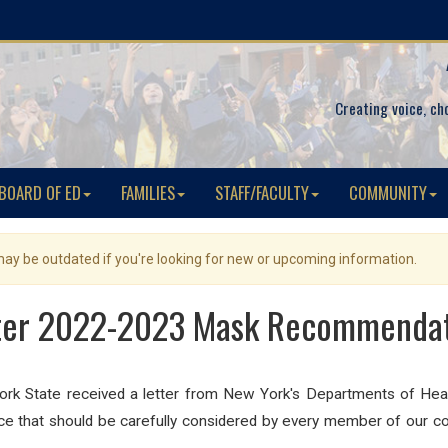
Creating voice, ch
BOARD OF ED
FAMILIES
STAFF/FACULTY
COMMUNITY
 may be outdated if you're looking for new or upcoming information.
ter 2022-2023 Mask Recommendat
rk State received a letter from New York's Departments of Heal
nce that should be carefully considered by every member of our co