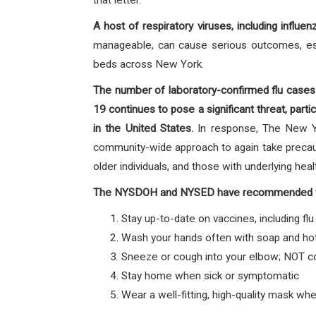
that letter:
A host of respiratory viruses, including infl
manageable, can cause serious outcomes, espec
beds across New York.
The number of laboratory-confirmed flu cases h
19 continues to pose a significant threat, part
in the United States.
In response, The New Y
community-wide approach to again take precauti
older individuals, and those with underlying heal
The NYSDOH and NYSED have recommended five 
Stay up-to-date on vaccines, including f
Wash your hands often with soap and hot
Sneeze or cough into your elbow; NOT co
Stay home when sick or symptomatic
Wear a well-fitting, high-quality mask whe