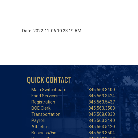
Date: 2022-12-06 10:23:19 AM
QUICK CONTACT
Main Switchboard
845.563.3400
Food Services
845.563.3424
Registration
845.563.5437
BOE Clerk
845.563.3503
Transportation
845.568.6833
Payroll
845.563.3440
Athletics
845.563.5420
Business/Fin.
845.563.3504