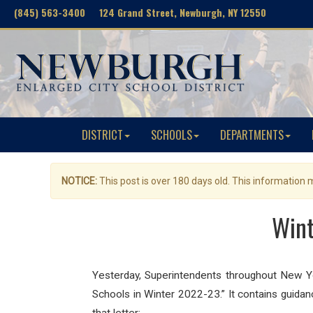
(845) 563-3400 124 Grand Street, Newburgh, NY 12550
DISTRICT
SCHOOLS
DEPARTMENTS
NOTICE:
This post is over 180 days old. This information
Win
Yesterday, Superintendents throughout New Yo
Schools in Winter 2022-23.” It contains guida