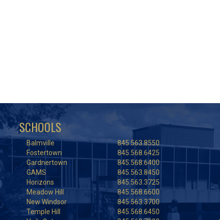
SCHOOLS
Balmville
845.563.8550
Fostertown
845.568.6425
Gardnertown
845.568.6400
GAMS
845.563.8450
Horizons
845.563.3725
Meadow Hill
845.568.6600
New Windsor
845.563.3700
Temple Hill
845.568.6450