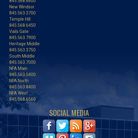
845.568.6600
New Windsor
845.563.3700
Temple Hill
845.568.6450
Vails Gate
845.563.7900
Heritage Middle
845.563.3750
South Middle
845.563.7000
NFA Main
845.563.5400
NFA North
845.563.8400
NFA West
845.568.6560
SOCIAL MEDIA