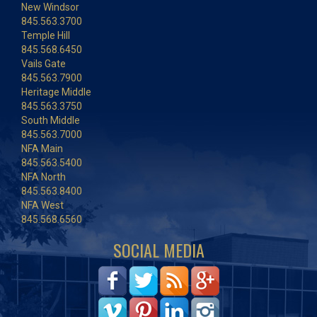
New Windsor
845.563.3700
Temple Hill
845.568.6450
Vails Gate
845.563.7900
Heritage Middle
845.563.3750
South Middle
845.563.7000
NFA Main
845.563.5400
NFA North
845.563.8400
NFA West
845.568.6560
SOCIAL MEDIA